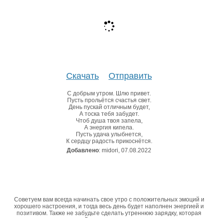
Скачать
Отправить
С добрым утром. Шлю привет.
Пусть прольётся счастья свет.
День пускай отличным будет,
А тоска тебя забудет.
Чтоб душа твоя запела,
А энергия кипела.
Пусть удача улыбнется,
К сердцу радость прикоснётся.
Добавлено
: midori, 07.08.2022
Советуем вам всегда начинать свое утро с положительных эмоций и
хорошего настроения, и тогда весь день будет наполнен энергией и
позитивом. Также не забудьте сделать утреннюю зарядку, которая